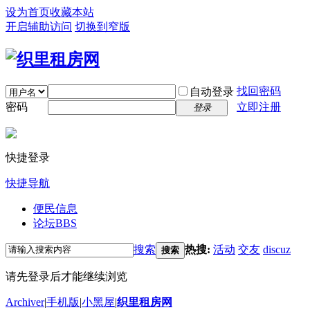
设为首页
收藏本站
开启辅助访问
切换到窄版
找回密码
自动登录
密码
立即注册
登录
快捷登录
快捷导航
便民信息
论坛
BBS
搜索
热搜:
活动
交友
discuz
搜索
请先登录后才能继续浏览
Archiver
|
手机版
|
小黑屋
|
织里租房网