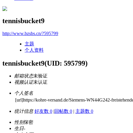
tennisbucket9
http://www.bzsbs.cn/?595799
主题
个人资料
tennisbucket9
(UID: 595799)
邮箱状态
未验证
视频认证
未认证
个人签名
[url]https://kohre-versand.de/Siemens-WN44G242-freistehend
统计信息
好友数 0
|
回帖数 0
|
主题数 0
性别
保密
生日
-