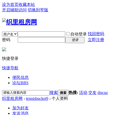
设为首页
收藏本站
开启辅助访问
切换到窄版
找回密码
自动登录
密码
立即注册
登录
快捷登录
快捷导航
便民信息
论坛
BBS
搜索
热搜:
活动
交友
discuz
搜索
织里租房网
›
tennisbucket9
›
个人资料
加为好友
发送消息