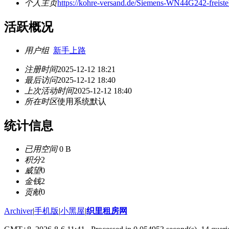
个人主页
https://kohre-versand.de/Siemens-WN44G242-frei
活跃概况
用户组
新手上路
注册时间
2025-12-12 18:21
最后访问
2025-12-12 18:40
上次活动时间
2025-12-12 18:40
所在时区
使用系统默认
统计信息
已用空间
0 B
积分
2
威望
0
金钱
2
贡献
0
Archiver
|
手机版
|
小黑屋
|
织里租房网