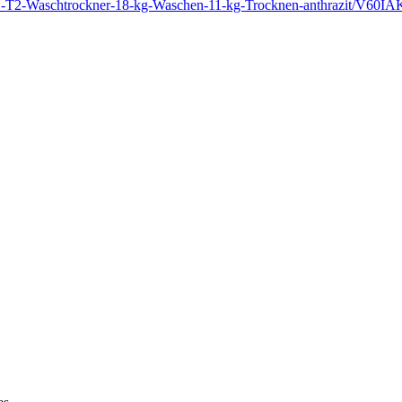
-T2-Waschtrockner-18-kg-Waschen-11-kg-Trocknen-anthrazit/V60I