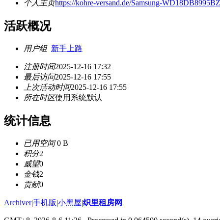
个人主页
https://kohre-versand.de/Samsung-WD18DB8995BZ
活跃概况
用户组
新手上路
注册时间
2025-12-16 17:32
最后访问
2025-12-16 17:55
上次活动时间
2025-12-16 17:55
所在时区
使用系统默认
统计信息
已用空间
0 B
积分
2
威望
0
金钱
2
贡献
0
Archiver
|
手机版
|
小黑屋
|
织里租房网