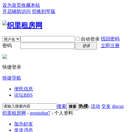
设为首页
收藏本站
开启辅助访问
切换到窄版
找回密码
自动登录
密码
立即注册
登录
快捷登录
快捷导航
便民信息
论坛
BBS
搜索
热搜:
活动
交友
discuz
搜索
织里租房网
›
geminihat7
›
个人资料
加为好友
发送消息