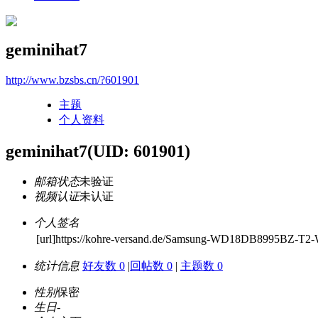
geminihat7
http://www.bzsbs.cn/?601901
主题
个人资料
geminihat7
(UID: 601901)
邮箱状态
未验证
视频认证
未认证
个人签名
[url]https://kohre-versand.de/Samsung-WD18DB8995BZ-T2-
统计信息
好友数 0
|
回帖数 0
|
主题数 0
性别
保密
生日
-